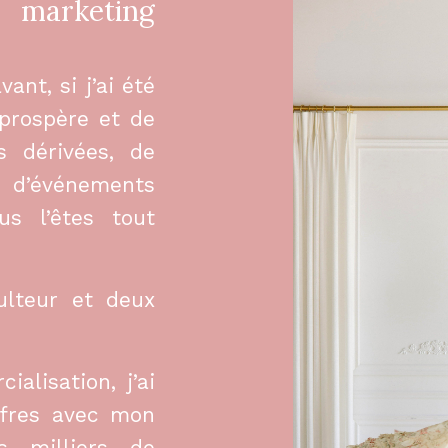
e marketing
ant, si j’ai été
 prospère et de
s dérivées, de
événements
us l’êtes tout
ulteur et deux
alisation, j’ai
ffres avec mon
s milliers de