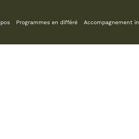
opos
Programmes en différé
Accompagnement ind
BLOOM
 APPRENDRE OU RÉAPPRENDRE LA COMMER